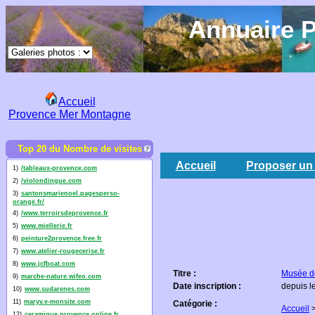
Annuaire P
Accueil
Provence Mer Montagne
Top 20 du Nombre de visites
Accueil
Proposer un 
1)
/tableaux-provence.com
2)
/violondingue.com
3)
santonsmarienoel.pagesperso-
orange.fr/
4)
/www.terroirsdeprovence.fr
5)
www.miellerie.fr
6)
peinture2provence.free.fr
7)
www.atelier-rougecerise.fr
8)
www.jcfboat.com
Titre :
Musée de
9)
marche-nature.wifeo.com
Date inscription :
depuis l
10)
www.sudarenes.com
11)
maryv.e-monsite.com
Catégorie :
Accueil
12)
ceramique.provence.online.fr