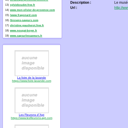
Description :
Le musée
13)
sylvieboudet.free.fr
Url :
http://
14)
www.mon-olivier-de-provence.com
15)
/www.fragonard.com
16)
/biosens-saveurs.com
17)
christine.gaucherot.free.fr
18)
www.nougat-boyer.fr
19)
www.capsurlessaveurs.fr
La foire de la lavande
https://www.foire-lavande.com
Les Fleurons d"Apt
https://www.lesfleurons-apt.com