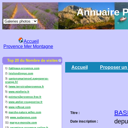
Annuaire P
Accueil
Provence Mer Montagne
Top 20 du Nombre de visites
Accueil
Proposer un 
1)
/tableaux-provence.com
2)
/violondingue.com
3)
santonsmarienoel.pagesperso-
orange.fr/
4)
/www.terroirsdeprovence.fr
5)
www.miellerie.fr
6)
peinture2provence.free.fr
7)
www.atelier-rougecerise.fr
8)
www.jcfboat.com
BAS
9)
marche-nature.wifeo.com
Titre :
10)
www.sudarenes.com
depu
Date inscription :
11)
maryv.e-monsite.com
12)
ceramique.provence.online.fr