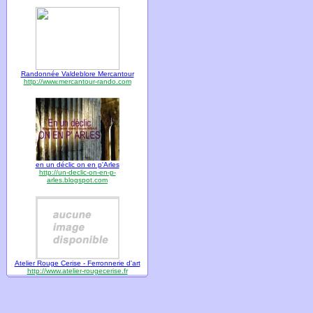
Randonnée Valdeblore Mercantour
http://www.mercantour-rando.com
en un déclic on en p'Arles
http://un-declic-on-en-p-
arles.blogspot.com
Atelier Rouge Cerise - Ferronnerie d'art
http://www.atelier-rougecerise.fr