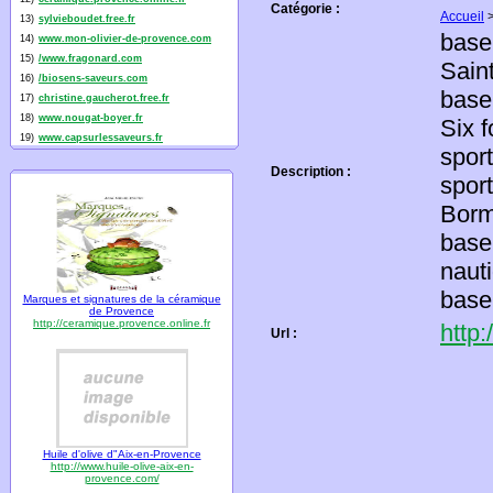
Catégorie :
Accueil
13)
sylvieboudet.free.fr
base
14)
www.mon-olivier-de-provence.com
15)
/www.fragonard.com
Sain
16)
/biosens-saveurs.com
base
17)
christine.gaucherot.free.fr
18)
www.nougat-boyer.fr
Six 
19)
www.capsurlessaveurs.fr
spor
Description :
spor
Borm
base
naut
base
Marques et signatures de la céramique
de Provence
http://ceramique.provence.online.fr
http
Url :
Huile d'olive d"Aix-en-Provence
http://www.huile-olive-aix-en-
provence.com/