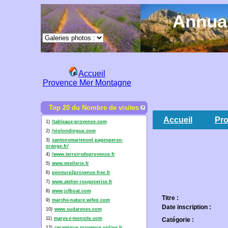
Annuai
Accueil
Provence Mer Montagne
Top 20 du Nombre de visites
Accueil
Pro
1)
/tableaux-provence.com
2)
/violondingue.com
3)
santonsmarienoel.pagesperso-
orange.fr/
4)
/www.terroirsdeprovence.fr
5)
www.miellerie.fr
6)
peinture2provence.free.fr
7)
www.atelier-rougecerise.fr
8)
www.jcfboat.com
Titre :
9)
marche-nature.wifeo.com
Date inscription :
10)
www.sudarenes.com
11)
maryv.e-monsite.com
Catégorie :
12)
ceramique.provence.online.fr