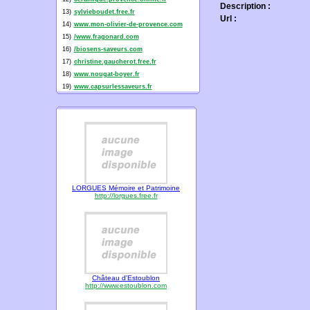
Description :
13)
sylvieboudet.free.fr
Url :
14)
www.mon-olivier-de-provence.com
15)
/www.fragonard.com
16)
/biosens-saveurs.com
17)
christine.gaucherot.free.fr
18)
www.nougat-boyer.fr
19)
www.capsurlessaveurs.fr
LORGUES Mémoire et Patrimoine
http://lorgues.free.fr
Château d'Estoublon
http://www.estoublon.com