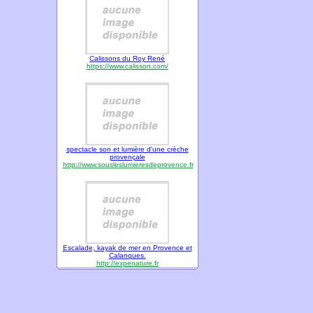
Calissons du Roy René
https://www.calisson.com/
spectacle son et lumière d'une crèche
provençale
http://www.sousleslumieresdeprovence.fr
Escalade, kayak de mer en Provence et
Calanques.
http://expenature.fr