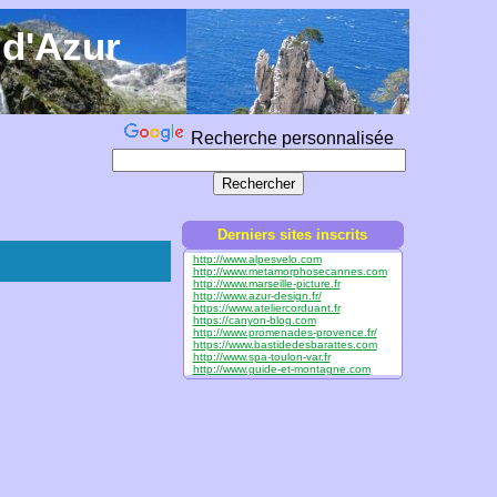
 d'Azur
Recherche personnalisée
Derniers sites inscrits
http://www.alpesvelo.com
http://www.metamorphosecannes.com
http://www.marseille-picture.fr
http://www.azur-design.fr/
https://www.ateliercorduant.fr
https://canyon-blog.com
http://www.promenades-provence.fr/
https://www.bastidedesbarattes.com
http://www.spa-toulon-var.fr
http://www.guide-et-montagne.com